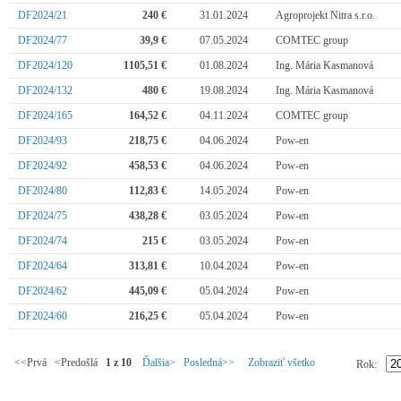
DF2024/21
240 €
31.01.2024
Agroprojekt Nitra s.r.o.
DF2024/77
39,9 €
07.05.2024
COMTEC group
DF2024/120
1105,51 €
01.08.2024
Ing. Mária Kasmanová
DF2024/132
480 €
19.08.2024
Ing. Mária Kasmanová
DF2024/165
164,52 €
04.11.2024
COMTEC group
DF2024/93
218,75 €
04.06.2024
Pow-en
DF2024/92
458,53 €
04.06.2024
Pow-en
DF2024/80
112,83 €
14.05.2024
Pow-en
DF2024/75
438,28 €
03.05.2024
Pow-en
DF2024/74
215 €
03.05.2024
Pow-en
DF2024/64
313,81 €
10.04.2024
Pow-en
DF2024/62
445,09 €
05.04.2024
Pow-en
DF2024/60
216,25 €
05.04.2024
Pow-en
<<Prvá <Predošlá
1 z 10
Ďalšia>
Posledná>>
Zobraziť všetko
Rok: