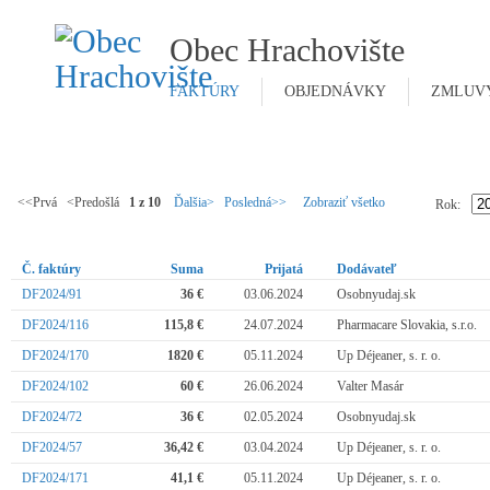
Obec Hrachovište
FAKTÚRY
OBJEDNÁVKY
ZMLUV
<<Prvá <Predošlá
1 z 10
Ďalšia>
Posledná>>
Zobraziť všetko
Rok:
Č. faktúry
Suma
Prijatá
Dodávateľ
DF2024/91
36 €
03.06.2024
Osobnyudaj.sk
DF2024/116
115,8 €
24.07.2024
Pharmacare Slovakia, s.r.o.
DF2024/170
1820 €
05.11.2024
Up Déjeaner, s. r. o.
DF2024/102
60 €
26.06.2024
Valter Masár
DF2024/72
36 €
02.05.2024
Osobnyudaj.sk
DF2024/57
36,42 €
03.04.2024
Up Déjeaner, s. r. o.
DF2024/171
41,1 €
05.11.2024
Up Déjeaner, s. r. o.