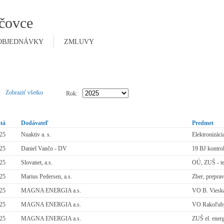
čovce
OBJEDNÁVKY
ZMLUVY
Zobraziť všetko
Rok:
atá
Dodávateľ
Predmet
025
Nuaktiv a. s.
Elektronizáci
025
Daniel Vančo - DV
19 BJ kontro
025
Slovanet, a.s.
OÚ, ZUŠ - te
025
Marius Pedersen, a.s.
Zber, prepra
025
MAGNA ENERGIA a.s.
VO B. Vieska
025
MAGNA ENERGIA a.s.
VO Rakoľuby 
025
MAGNA ENERGIA a.s.
ZUŠ el. ener