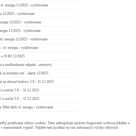
l. energia 12/2025 - vyúčtovanie
ia 12/2025 - vyúčtovanie
energia 12/2025 - vyúčtovanie
energia 12/2025 - vyúčtovanie
l. energia 12/2025 - vyúčtovanie
- el. energia - vyúčtovanie
 a 19 BJ 12/2025
va a zneškodnenie odpadu - zmesový,
k za mobilnú sieť - alarm 12/2025
né za obecné budovy 5.9.- 31.12.2025
 a stočné 5.9. - 31.12.2025
 a stočné 5.9. - 31.12.2025
Dlhé diely el. energia - vyúčtovanie
užby používame súbory cookies. Tieto zabezpečujú správne fungovanie webovej lokality a
 v nastaveniach vypnúť. Nájdete tam aj odkaz na viac informacií o týchto súboroch.