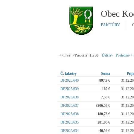
Obec Ko
FAKTÚRY
<<Prvá <Predošlá
1 z 33
Ďalšia>
Posledná>>
Č. faktúry
Suma
Prij
DF2025/640
897,9 €
31.12.2
DF2025/639
160 €
31.12.2
DF2025/638
7,55 €
31.12.2
DF2025/637
3206,59 €
31.12.2
DF2025/636
180,73 €
31.12.2
DF2025/635
281,86 €
31.12.2
DF2025/634
46,54 €
31.12.2