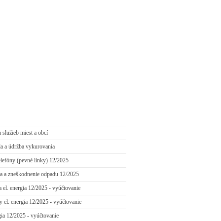
a služieb miest a obcí
la a údržba vykurovania
lefóny (pevné linky) 12/2025
va a zneškodnenie odpadu 12/2025
 el. energia 12/2025 - vyúčtovanie
el. energia 12/2025 - vyúčtovanie
gia 12/2025 - vyúčtovanie