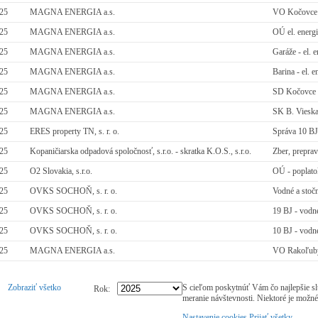
025
MAGNA ENERGIA a.s.
VO Kočovce e
025
MAGNA ENERGIA a.s.
OÚ el. energ
025
MAGNA ENERGIA a.s.
Garáže - el. 
025
MAGNA ENERGIA a.s.
Barina - el. 
025
MAGNA ENERGIA a.s.
SD Kočovce e
025
MAGNA ENERGIA a.s.
SK B. Vieska 
025
ERES property TN, s. r. o.
Správa 10 BJ
025
Kopaničiarska odpadová spoločnosť, s.r.o. - skratka K.O.S., s.r.o.
Zber, prepra
025
O2 Slovakia, s.r.o.
OÚ - poplato
025
OVKS SOCHOŇ, s. r. o.
Vodné a stoč
025
OVKS SOCHOŇ, s. r. o.
19 BJ - vodné
025
OVKS SOCHOŇ, s. r. o.
10 BJ - vodné
025
MAGNA ENERGIA a.s.
VO Rakoľuby 
Zobraziť všetko
S cieľom poskytnúť Vám čo najlepšie sl
Rok:
meranie návštevnosti. Niektoré je možné
Nastavenie cookies
Prijať všetky