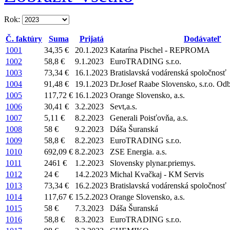
Rok:
Č. faktúry
Suma
Prijatá
Dodávateľ
1001
34,35 €
20.1.2023
Katarína Pischel - REPROMA
1002
58,8 €
9.1.2023
EuroTRADING s.r.o.
1003
73,34 €
16.1.2023
Bratislavská vodárenská spoločnosť
1004
91,48 €
19.1.2023
Dr.Josef Raabe Slovensko, s.r.o. Od
1005
117,72 €
16.1.2023
Orange Slovensko, a.s.
1006
30,41 €
3.2.2023
Sevt,a.s.
1007
5,11 €
8.2.2023
Generali Poisťovňa, a.s.
1008
58 €
9.2.2023
Dáša Šuranská
1009
58,8 €
8.2.2023
EuroTRADING s.r.o.
1010
692,09 €
8.2.2023
ZSE Energia. a.s.
1011
2461 €
1.2.2023
Slovensky plynar.priemys.
1012
24 €
14.2.2023
Michal Kvačkaj - KM Servis
1013
73,34 €
16.2.2023
Bratislavská vodárenská spoločnosť
1014
117,67 €
15.2.2023
Orange Slovensko, a.s.
1015
58 €
7.3.2023
Dáša Šuranská
1016
58,8 €
8.3.2023
EuroTRADING s.r.o.