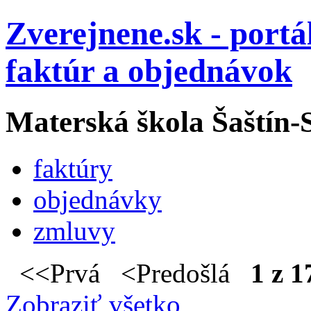
Zverejnene.sk - portá
faktúr a objednávok
Materská škola Šaštín-
faktúry
objednávky
zmluvy
<<Prvá <Predošlá
1 z 1
Zobraziť všetko