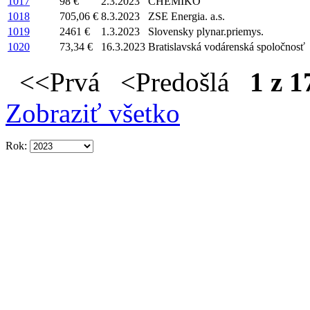
1017
98 €
2.3.2023
CHEMIKO
1018
705,06 €
8.3.2023
ZSE Energia. a.s.
1019
2461 €
1.3.2023
Slovensky plynar.priemys.
1020
73,34 €
16.3.2023
Bratislavská vodárenská spoločnosť
<<Prvá <Predošlá
1 z 1
Zobraziť všetko
Rok: