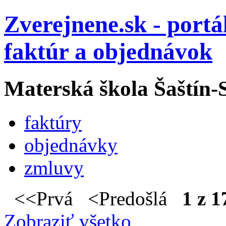
Zverejnene.sk - portá
faktúr a objednávok
Materská škola Šaštín-
faktúry
objednávky
zmluvy
<<Prvá <Predošlá
1 z 1
Zobraziť všetko