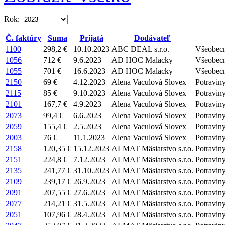
Rok:
Č. faktúry
Suma
Prijatá
Dodávateľ
1100
298,2 €
10.10.2023
ABC DEAL s.r.o.
Všeobecný
1056
712 €
9.6.2023
AD HOC Malacky
Všeobecn
1055
701 €
16.6.2023
AD HOC Malacky
Všeobecn
2150
69 €
4.12.2023
Alena Vaculová Slovex
Potravin
2115
85 €
9.10.2023
Alena Vaculová Slovex
Potravin
2101
167,7 €
4.9.2023
Alena Vaculová Slovex
Potravin
2073
99,4 €
6.6.2023
Alena Vaculová Slovex
Potravin
2059
155,4 €
2.5.2023
Alena Vaculová Slovex
Potravin
2003
76 €
11.1.2023
Alena Vaculová Slovex
Potravin
2158
120,35 €
15.12.2023
ALMAT Mäsiarstvo s.r.o.
Potravin
2151
224,8 €
7.12.2023
ALMAT Mäsiarstvo s.r.o.
Potravin
2135
241,77 €
31.10.2023
ALMAT Mäsiarstvo s.r.o.
Potravin
2109
239,17 €
26.9.2023
ALMAT Mäsiarstvo s.r.o.
Potravin
2091
207,55 €
27.6.2023
ALMAT Mäsiarstvo s.r.o.
Potravin
2077
214,21 €
31.5.2023
ALMAT Mäsiarstvo s.r.o.
Potravin
2051
107,96 €
28.4.2023
ALMAT Mäsiarstvo s.r.o.
Potravin