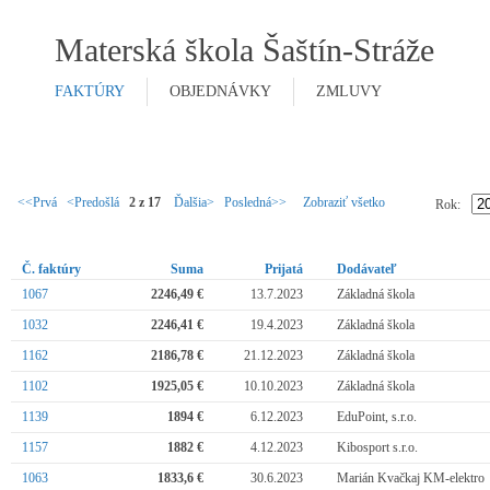
Materská škola Šaštín-Stráže
FAKTÚRY
OBJEDNÁVKY
ZMLUVY
<<Prvá
<Predošlá
2 z 17
Ďalšia>
Posledná>>
Zobraziť všetko
Rok:
Č. faktúry
Suma
Prijatá
Dodávateľ
1067
2246,49 €
13.7.2023
Základná škola
1032
2246,41 €
19.4.2023
Základná škola
1162
2186,78 €
21.12.2023
Základná škola
1102
1925,05 €
10.10.2023
Základná škola
1139
1894 €
6.12.2023
EduPoint, s.r.o.
1157
1882 €
4.12.2023
Kibosport s.r.o.
1063
1833,6 €
30.6.2023
Marián Kvačkaj KM-elektro