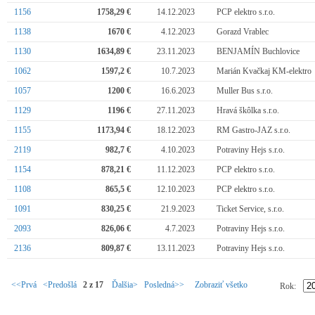
1156
1758,29 €
14.12.2023
PCP elektro s.r.o.
1138
1670 €
4.12.2023
Gorazd Vrablec
1130
1634,89 €
23.11.2023
BENJAMÍN Buchlovice
1062
1597,2 €
10.7.2023
Marián Kvačkaj KM-elektro
1057
1200 €
16.6.2023
Muller Bus s.r.o.
1129
1196 €
27.11.2023
Hravá škôlka s.r.o.
1155
1173,94 €
18.12.2023
RM Gastro-JAZ s.r.o.
2119
982,7 €
4.10.2023
Potraviny Hejs s.r.o.
1154
878,21 €
11.12.2023
PCP elektro s.r.o.
1108
865,5 €
12.10.2023
PCP elektro s.r.o.
1091
830,25 €
21.9.2023
Ticket Service, s.r.o.
2093
826,06 €
4.7.2023
Potraviny Hejs s.r.o.
2136
809,87 €
13.11.2023
Potraviny Hejs s.r.o.
<<Prvá
<Predošlá
2 z 17
Ďalšia>
Posledná>>
Zobraziť všetko
Rok: