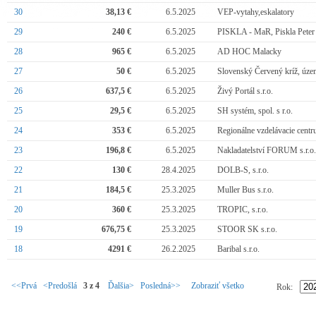
30
38,13 €
6.5.2025
VEP-vytahy,eskalatory
29
240 €
6.5.2025
PISKLA - MaR, Piskla Peter
28
965 €
6.5.2025
AD HOC Malacky
27
50 €
6.5.2025
Slovenský Červený kríž, úze
26
637,5 €
6.5.2025
Živý Portál s.r.o.
25
29,5 €
6.5.2025
SH systém, spol. s r.o.
24
353 €
6.5.2025
Regionálne vzdelávacie cent
23
196,8 €
6.5.2025
Nakladatelství FORUM s.r.o.
22
130 €
28.4.2025
DOLB-S, s.r.o.
21
184,5 €
25.3.2025
Muller Bus s.r.o.
20
360 €
25.3.2025
TROPIC, s.r.o.
19
676,75 €
25.3.2025
STOOR SK s.r.o.
18
4291 €
26.2.2025
Baribal s.r.o.
<<Prvá
<Predošlá
3 z 4
Ďalšia>
Posledná>>
Zobraziť všetko
Rok: