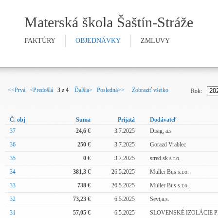
Materská škola Šaštín-Stráže
FAKTÚRY
OBJEDNÁVKY
ZMLUVY
<<Prvá
<Predošlá
3 z 4
Ďalšia>
Posledná>>
Zobraziť všetko
Rok:
Č. obj
Suma
Prijatá
Dodávateľ
37
24,6 €
3.7.2025
Disig, a.s
36
250 €
3.7.2025
Gorazd Vrablec
35
0 €
3.7.2025
stred.sk s r.o.
34
381,3 €
26.5.2025
Muller Bus s.r.o.
33
738 €
26.5.2025
Muller Bus s.r.o.
32
73,23 €
6.5.2025
Sevt,a.s.
31
57,05 €
6.5.2025
SLOVENSKÉ IZOLÁCIE Plus