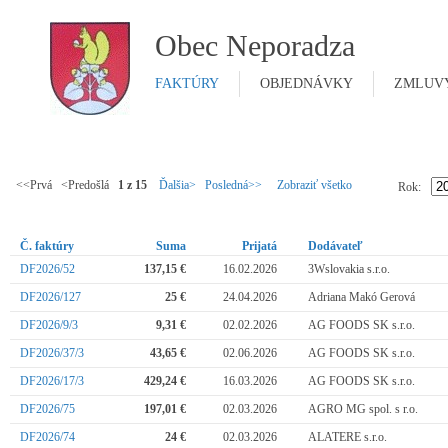
Obec Neporadza
FAKTÚRY
OBJEDNÁVKY
ZMLUV
<<Prvá <Predošlá
1 z 15
Ďalšia>
Posledná>>
Zobraziť všetko
Rok:
Č. faktúry
Suma
Prijatá
Dodávateľ
DF2026/52
137,15 €
16.02.2026
3Wslovakia s.r.o.
DF2026/127
25 €
24.04.2026
Adriana Makó Gerová
DF2026/9/3
9,31 €
02.02.2026
AG FOODS SK s.r.o.
DF2026/37/3
43,65 €
02.06.2026
AG FOODS SK s.r.o.
DF2026/17/3
429,24 €
16.03.2026
AG FOODS SK s.r.o.
DF2026/75
197,01 €
02.03.2026
AGRO MG spol. s r.o.
DF2026/74
24 €
02.03.2026
ALATERE s.r.o.