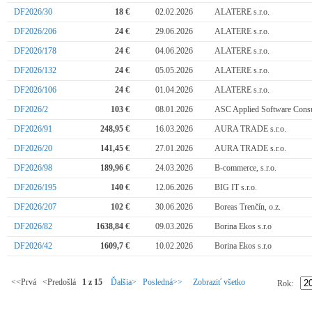
DF2026/30
18 €
02.02.2026
ALATERE s.r.o.
DF2026/206
24 €
29.06.2026
ALATERE s.r.o.
DF2026/178
24 €
04.06.2026
ALATERE s.r.o.
DF2026/132
24 €
05.05.2026
ALATERE s.r.o.
DF2026/106
24 €
01.04.2026
ALATERE s.r.o.
DF2026/2
103 €
08.01.2026
ASC Applied Software Consult
DF2026/91
248,95 €
16.03.2026
AURA TRADE s.r.o.
DF2026/20
141,45 €
27.01.2026
AURA TRADE s.r.o.
DF2026/98
189,96 €
24.03.2026
B-commerce, s.r.o.
DF2026/195
140 €
12.06.2026
BIG IT s.r.o.
DF2026/207
102 €
30.06.2026
Boreas Trenčín, o.z.
DF2026/82
1638,84 €
09.03.2026
Borina Ekos s.r.o
DF2026/42
1609,7 €
10.02.2026
Borina Ekos s.r.o
<<Prvá <Predošlá
1 z 15
Ďalšia>
Posledná>>
Zobraziť všetko
Rok: