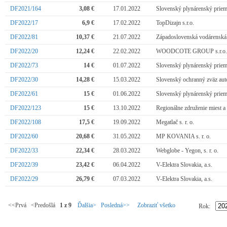
DF2021/164
3,08 €
17.01.2022
Slovenský plynárenský priemy
DF2022/17
6,9 €
17.02.2022
TopDizajn s.r.o.
DF2022/81
10,37 €
21.07.2022
Západoslovenská vodárenská 
DF2022/20
12,24 €
22.02.2022
WOODCOTE GROUP s.r.o.
DF2022/73
14 €
01.07.2022
Slovenský plynárenský priemy
DF2022/30
14,28 €
15.03.2022
Slovenský ochranný zväz aut
DF2022/61
15 €
01.06.2022
Slovenský plynárenský priemy
DF2022/123
15 €
13.10.2022
Regionálne združenie miest a
DF2022/108
17,5 €
19.09.2022
Megatlač s. r. o.
DF2022/60
20,68 €
31.05.2022
MP KOVANIA s. r. o.
DF2022/33
22,34 €
28.03.2022
Webglobe - Yegon, s. r. o.
DF2022/39
23,42 €
06.04.2022
V-Elektra Slovakia, a.s.
DF2022/29
26,79 €
07.03.2022
V-Elektra Slovakia, a.s.
<<Prvá <Predošlá
1 z 9
Ďalšia>
Posledná>>
Zobraziť všetko
Rok: