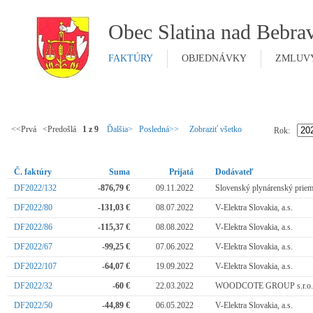
Obec Slatina nad Bebra
FAKTÚRY
OBJEDNÁVKY
ZMLUV
<<Prvá <Predošlá
1 z 9
Ďalšia>
Posledná>>
Zobraziť všetko
Rok:
Č. faktúry
Suma
Prijatá
Dodávateľ
DF2022/132
-876,79 €
09.11.2022
Slovenský plynárenský priemy
DF2022/80
-131,03 €
08.07.2022
V-Elektra Slovakia, a.s.
DF2022/86
-115,37 €
08.08.2022
V-Elektra Slovakia, a.s.
DF2022/67
-99,25 €
07.06.2022
V-Elektra Slovakia, a.s.
DF2022/107
-64,07 €
19.09.2022
V-Elektra Slovakia, a.s.
DF2022/32
-60 €
22.03.2022
WOODCOTE GROUP s.r.o.
DF2022/50
-44,89 €
06.05.2022
V-Elektra Slovakia, a.s.