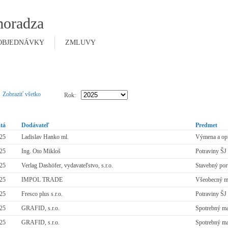
moradza
OBJEDNÁVKY
ZMLUVY
Zobraziť všetko
Rok:
atá
Dodávateľ
Predmet
025
Ladislav Hanko ml.
Výmena a op
025
Ing. Oto Mikloš
Potraviny ŠJ
025
Verlag Dashöfer, vydavateľstvo, s.r.o.
Stavebný po
025
IMPOL TRADE
Všeobecný ma
025
Fresco plus s.r.o.
Potraviny ŠJ
025
GRAFID, s.r.o.
Spotrebný ma
025
GRAFID, s.r.o.
Spotrebný ma