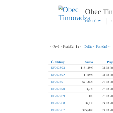
Obec Ti
FAKTÚRY
<<Prvá <Predošlá
1 z 4
Ďalšia>
Posledná>>
Č. faktúry
Suma
Prij
DF2025/73
1131,19 €
31.03.2
DF2025/72
11,09 €
31.03.2
DF2025/71
571,34 €
27.03.2
DF2025/70
14,7 €
26.03.2
DF2025/69
0 €
26.03.2
DF2025/68
32,1 €
24.03.2
DF2025/67
365,68 €
24.03.2