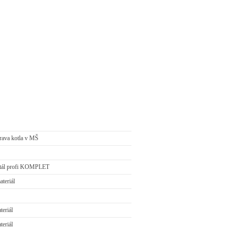
rava kotla v MŠ
rtál profi KOMPLET
teriál
teriál
teriál