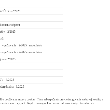
nie ČOV - 2/2025
škodnenie odpadu
užby - 2/2025
siči
- vyúčtovanie - 2/2025 - nedoplatok
- vyúčtovanie - 2/2025 - nedoplatok
 siete 2/2025
5
ČOV - 3/2025
rečerpávačka - 3/2025
žby používame súbory cookies. Tieto zabezpečujú správne fungovanie webovej lokality a
v nastaveniach vypnúť. Nájdete tam aj odkaz na viac informacií o týchto súboroch.