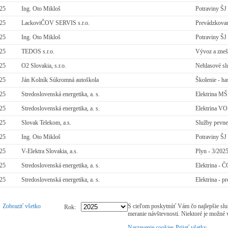
025
Ing. Oto Mikloš
Potraviny ŠJ
025
LackoviČOV SERVIS s.r.o.
Prevádzkova
025
Ing. Oto Mikloš
Potraviny ŠJ
025
TEDOS s.r.o.
Vývoz a zne
025
O2 Slovakia, s.r.o.
Nehlasové sl
025
Ján Kolník Súkromná autoškola
Školenie - ha
025
Stredoslovenská energetika, a. s.
Elektrina MŠ 
025
Stredoslovenská energetika, a. s.
Elektrina VO 
025
Slovak Telekom, a.s.
Služby pevnej
025
Ing. Oto Mikloš
Potraviny ŠJ
025
V-Elektra Slovakia, a.s.
Plyn - 3/202
025
Stredoslovenská energetika, a. s.
Elektrina - 
025
Stredoslovenská energetika, a. s.
Elektrina - p
Zobraziť všetko
S cieľom poskytnúť Vám čo najlepšie slu
Rok:
meranie návštevnosti. Niektoré je možné 
Nastavenie cookies
Prijať všetky