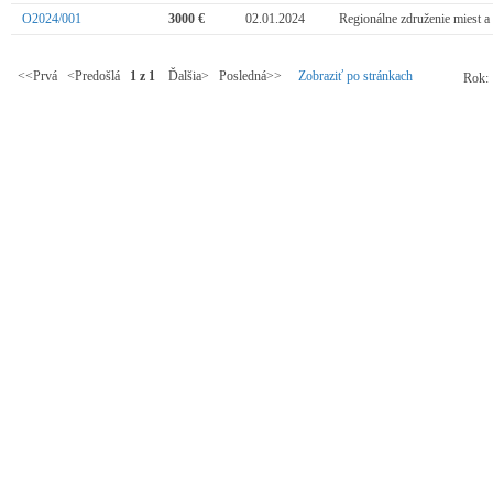
O2024/001
3000 €
02.01.2024
Regionálne združenie miest a
<<Prvá <Predošlá
1 z 1
Ďalšia> Posledná>>
Zobraziť po stránkach
Rok: