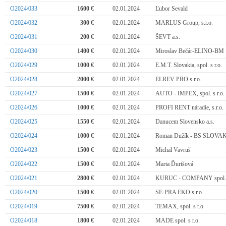
O2024/033
1600 €
02.01.2024
Ľubor Sevald
O2024/032
300 €
02.01.2024
MARLUS Group, s.r.o.
O2024/031
200 €
02.01.2024
ŠEVT a.s.
O2024/030
1400 €
02.01.2024
Miroslav Bečár-ELINO-BM
O2024/029
1000 €
02.01.2024
E.M.T. Slovakia, spol. s r.o.
O2024/028
2000 €
02.01.2024
ELREV PRO s.r.o.
O2024/027
1500 €
02.01.2024
AUTO - IMPEX, spol. s r.o.
O2024/026
1000 €
02.01.2024
PROFI RENT náradie, s.r.o.
O2024/025
1550 €
02.01.2024
Danucem Slovensko a.s.
O2024/024
1000 €
02.01.2024
Roman Dužík - BS SLOVA
O2024/023
1500 €
02.01.2024
Michal Vavruš
O2024/022
1500 €
02.01.2024
Marta Ďurišová
O2024/021
2800 €
02.01.2024
KURUC - COMPANY spol. s
O2024/020
1500 €
02.01.2024
SE-PRA EKO s.r.o.
O2024/019
7500 €
02.01.2024
TEMAX, spol. s r.o.
O2024/018
1800 €
02.01.2024
MADE spol. s r.o.