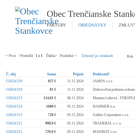
Obec Trenčianske Stank
FAKTÚRY
OBJEDNÁVKY
ZMLUV
<<Prvá <Predošlá
1 z 1
Ďalšia> Posledná>>
Zobraziť po stránkach
Rok:
Č. obj
Suma
Prijatá
Dodávateľ
O2024/219
837 €
11.11.2024
JAMOS s.r.o.
O2024/218
81 €
11.11.2024
Dobrovoľná požiarna ochran
O2024/215
114,01 €
06.11.2024
Mariana Letková - FEROP
O2024/214
1600 €
05.11.2024
HAMMER n.o.
O2024/213
720 €
05.11.2024
Galileo Corporation s.r.o.
O2024/212
990,9 €
05.11.2024
TRADEBAL s. r. o.
O2024/211
729,9 €
05.11.2024
MADMAT s.r.o.