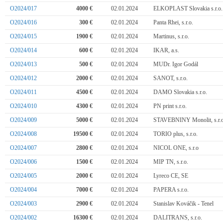
O2024/017
4000 €
02.01.2024
ELKOPLAST Slovakia s.r.o.
O2024/016
300 €
02.01.2024
Panta Rhei, s.r.o.
O2024/015
1900 €
02.01.2024
Martinus, s.r.o.
O2024/014
600 €
02.01.2024
IKAR, a.s.
O2024/013
500 €
02.01.2024
MUDr. Igor Godál
O2024/012
2000 €
02.01.2024
SANOT, s.r.o.
O2024/011
4500 €
02.01.2024
DAMO Slovakia s.r.o.
O2024/010
4300 €
02.01.2024
PN print s.r.o.
O2024/009
5000 €
02.01.2024
STAVEBNINY Monolit, s.r.
O2024/008
19500 €
02.01.2024
TORIO plus, s.r.o.
O2024/007
2800 €
02.01.2024
NICOL ONE, s.r.o
O2024/006
1500 €
02.01.2024
MIP TN, s.r.o.
O2024/005
2000 €
02.01.2024
Lyreco CE, SE
O2024/004
7000 €
02.01.2024
PAPERA s.r.o.
O2024/003
2900 €
02.01.2024
Stanislav Kováčik - Tenel
O2024/002
16300 €
02.01.2024
DALITRANS, s.r.o.