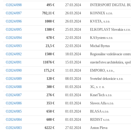
O2024/098
495 €
27.03.2024
INTERSPORT DIGITAL B
O2024/097
792,11 €
26.03.2024
KONNEX s.r.o.
O2024/096
1000 €
26.03.2024
KVETA, s.r.o.
O2024/095
1380 €
25.03.2024
ELKOPLAST Slovakia s.r.o.
O2024/094
678 €
22.03.2024
KASystem s.r.o.
O2024/093
23,5 €
22.03.2024
Michal Byrtus
O2024/092
1500 €
18.03.2024
Regionálne vzdelávacie cent
O2024/091
11076 €
15.03.2024
staviteľstvo:architektúra, spol.
O2024/090
175,2 €
11.03.2024
EMPORO, s.r.o.,
O2024/089
120 €
08.03.2024
Svetelné dekorácie s.r.o.
O2024/088
300 €
01.03.2024
3G, s. r. o.
O2024/087
276 €
01.03.2024
KmeťTech s.r.o.
O2024/086
353 €
01.03.2024
Slovex Alfa s.r.o.
O2024/085
650 €
01.03.2024
BLASA s.r.o.
O2024/084
600 €
01.03.2024
REDIST s.r.o.
O2024/083
6222 €
27.02.2024
Anton Pleva