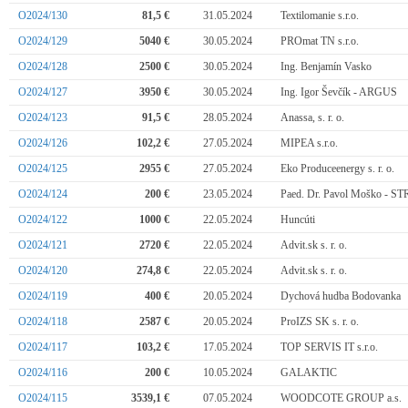
O2024/130
81,5 €
31.05.2024
Textilomanie s.r.o.
O2024/129
5040 €
30.05.2024
PROmat TN s.r.o.
O2024/128
2500 €
30.05.2024
Ing. Benjamín Vasko
O2024/127
3950 €
30.05.2024
Ing. Igor Ševčík - ARGUS
O2024/123
91,5 €
28.05.2024
Anassa, s. r. o.
O2024/126
102,2 €
27.05.2024
MIPEA s.r.o.
O2024/125
2955 €
27.05.2024
Eko Produceenergy s. r. o.
O2024/124
200 €
23.05.2024
Paed. Dr. Pavol Moško 
O2024/122
1000 €
22.05.2024
Huncúti
O2024/121
2720 €
22.05.2024
Advit.sk s. r. o.
O2024/120
274,8 €
22.05.2024
Advit.sk s. r. o.
O2024/119
400 €
20.05.2024
Dychová hudba Bodovanka
O2024/118
2587 €
20.05.2024
ProIZS SK s. r. o.
O2024/117
103,2 €
17.05.2024
TOP SERVIS IT s.r.o.
O2024/116
200 €
10.05.2024
GALAKTIC
O2024/115
3539,1 €
07.05.2024
WOODCOTE GROUP a.s.