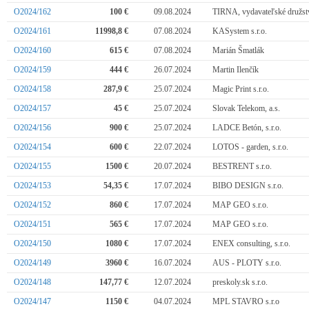
O2024/162
100 €
09.08.2024
TIRNA, vydavateľské družst
O2024/161
11998,8 €
07.08.2024
KASystem s.r.o.
O2024/160
615 €
07.08.2024
Marián Šmatlák
O2024/159
444 €
26.07.2024
Martin Ilenčík
O2024/158
287,9 €
25.07.2024
Magic Print s.r.o.
O2024/157
45 €
25.07.2024
Slovak Telekom, a.s.
O2024/156
900 €
25.07.2024
LADCE Betón, s.r.o.
O2024/154
600 €
22.07.2024
LOTOS - garden, s.r.o.
O2024/155
1500 €
20.07.2024
BESTRENT s.r.o.
O2024/153
54,35 €
17.07.2024
BIBO DESIGN s.r.o.
O2024/152
860 €
17.07.2024
MAP GEO s.r.o.
O2024/151
565 €
17.07.2024
MAP GEO s.r.o.
O2024/150
1080 €
17.07.2024
ENEX consulting, s.r.o.
O2024/149
3960 €
16.07.2024
AUS - PLOTY s.r.o.
O2024/148
147,77 €
12.07.2024
preskoly.sk s.r.o.
O2024/147
1150 €
04.07.2024
MPL STAVRO s.r.o