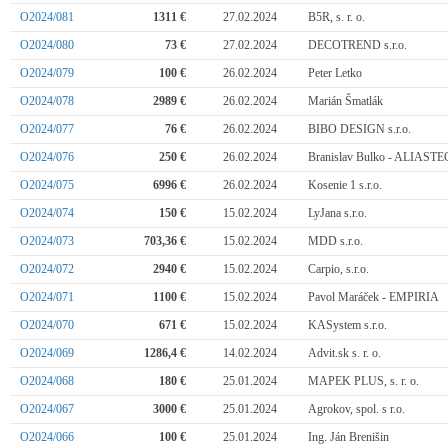
O2024/081
1311 €
27.02.2024
B5R, s. r. o.
O2024/080
73 €
27.02.2024
DECOTREND s.r.o.
O2024/079
100 €
26.02.2024
Peter Letko
O2024/078
2989 €
26.02.2024
Marián Šmatlák
O2024/077
76 €
26.02.2024
BIBO DESIGN s.r.o.
O2024/076
250 €
26.02.2024
Branislav Bulko - ALIAST
O2024/075
6996 €
26.02.2024
Kosenie 1 s.r.o.
O2024/074
150 €
15.02.2024
LyJana s.r.o.
O2024/073
703,36 €
15.02.2024
MDD s.r.o.
O2024/072
2940 €
15.02.2024
Carpio, s.r.o.
O2024/071
1100 €
15.02.2024
Pavol Maráček - EMPIRIA
O2024/070
671 €
15.02.2024
KASystem s.r.o.
O2024/069
1286,4 €
14.02.2024
Advit.sk s. r. o.
O2024/068
180 €
25.01.2024
MAPEK PLUS, s. r. o.
O2024/067
3000 €
25.01.2024
Agrokov, spol. s r.o.
O2024/066
100 €
25.01.2024
Ing. Ján Brenišin