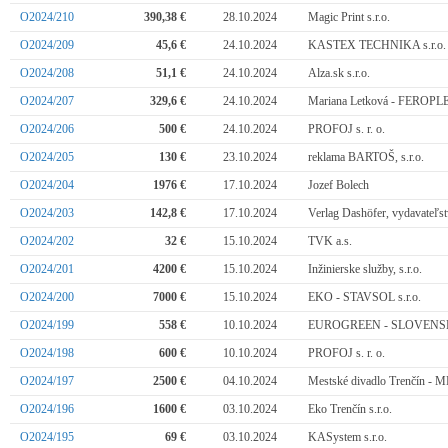
O2024/210
390,38 €
28.10.2024
Magic Print s.r.o.
O2024/209
45,6 €
24.10.2024
KASTEX TECHNIKA s.r.o.
O2024/208
51,1 €
24.10.2024
Alza.sk s.r.o.
O2024/207
329,6 €
24.10.2024
Mariana Letková - FEROP
O2024/206
500 €
24.10.2024
PROFOJ s. r. o.
O2024/205
130 €
23.10.2024
reklama BARTOŠ, s.r.o.
O2024/204
1976 €
17.10.2024
Jozef Bolech
O2024/203
142,8 €
17.10.2024
Verlag Dashöfer, vydavateľstv
O2024/202
32 €
15.10.2024
TVK a.s.
O2024/201
4200 €
15.10.2024
Inžinierske služby, s.r.o.
O2024/200
7000 €
15.10.2024
EKO - STAVSOL s.r.o.
O2024/199
558 €
10.10.2024
EUROGREEN - SLOVENSKO
O2024/198
600 €
10.10.2024
PROFOJ s. r. o.
O2024/197
2500 €
04.10.2024
Mestské divadlo Trenčín - 
O2024/196
1600 €
03.10.2024
Eko Trenčín s.r.o.
O2024/195
69 €
03.10.2024
KASystem s.r.o.