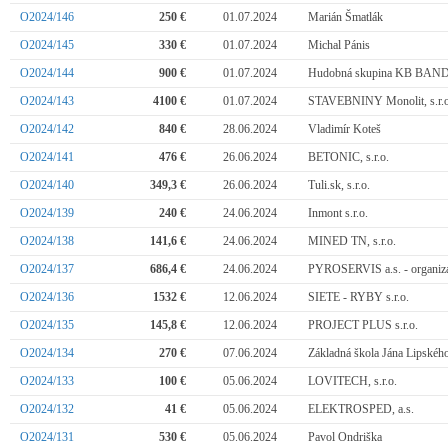
O2024/146
250 €
01.07.2024
Marián Šmatlák
O2024/145
330 €
01.07.2024
Michal Pánis
O2024/144
900 €
01.07.2024
Hudobná skupina KB BAN
O2024/143
4100 €
01.07.2024
STAVEBNINY Monolit, s.r.
O2024/142
840 €
28.06.2024
Vladimír Koteš
O2024/141
476 €
26.06.2024
BETONIC, s.r.o.
O2024/140
349,3 €
26.06.2024
Tuli.sk, s.r.o.
O2024/139
240 €
24.06.2024
Inmont s.r.o.
O2024/138
141,6 €
24.06.2024
MINED TN, s.r.o.
O2024/137
686,4 €
24.06.2024
PYROSERVIS a.s. - organiza
O2024/136
1532 €
12.06.2024
SIETE - RYBY s.r.o.
O2024/135
145,8 €
12.06.2024
PROJECT PLUS s.r.o.
O2024/134
270 €
07.06.2024
Základná škola Jána Lipskéh
O2024/133
100 €
05.06.2024
LOVITECH, s.r.o.
O2024/132
41 €
05.06.2024
ELEKTROSPED, a.s.
O2024/131
530 €
05.06.2024
Pavol Ondriška