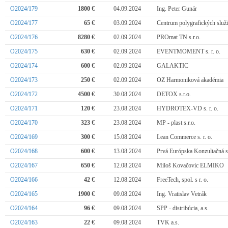
O2024/179
1800 €
04.09.2024
Ing. Peter Gunár
O2024/177
65 €
03.09.2024
Centrum polygrafických služ
O2024/176
8280 €
02.09.2024
PROmat TN s.r.o.
O2024/175
630 €
02.09.2024
EVENTMOMENT s. r. o.
O2024/174
600 €
02.09.2024
GALAKTIC
O2024/173
250 €
02.09.2024
OZ Harmoniková akadémia
O2024/172
4500 €
30.08.2024
DETOX s.r.o.
O2024/171
120 €
23.08.2024
HYDROTEX-VD s. r. o.
O2024/170
323 €
23.08.2024
MP - plast s.r.o.
O2024/169
300 €
15.08.2024
Lean Commerce s. r. o.
O2024/168
600 €
13.08.2024
Prvá Európska Konzultačná sp
O2024/167
650 €
12.08.2024
Miloš Kovačovic ELMIKO
O2024/166
42 €
12.08.2024
FreeTech, spol. s r. o.
O2024/165
1900 €
09.08.2024
Ing. Vratislav Vetrák
O2024/164
96 €
09.08.2024
SPP - distribúcia, a.s.
O2024/163
22 €
09.08.2024
TVK a.s.