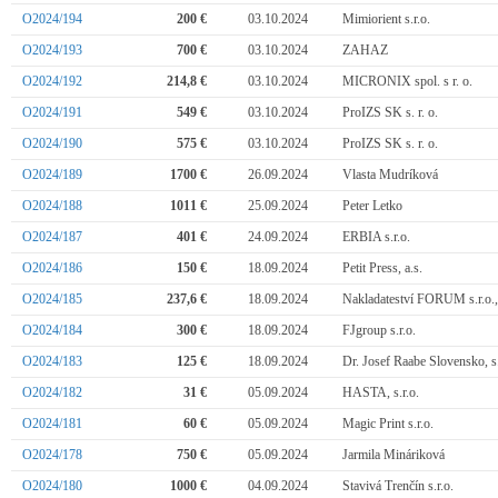
O2024/194
200 €
03.10.2024
Mimiorient s.r.o.
O2024/193
700 €
03.10.2024
ZAHAZ
O2024/192
214,8 €
03.10.2024
MICRONIX spol. s r. o.
O2024/191
549 €
03.10.2024
ProIZS SK s. r. o.
O2024/190
575 €
03.10.2024
ProIZS SK s. r. o.
O2024/189
1700 €
26.09.2024
Vlasta Mudríková
O2024/188
1011 €
25.09.2024
Peter Letko
O2024/187
401 €
24.09.2024
ERBIA s.r.o.
O2024/186
150 €
18.09.2024
Petit Press, a.s.
O2024/185
237,6 €
18.09.2024
Nakladateství FORUM s.r.o.,
O2024/184
300 €
18.09.2024
FJgroup s.r.o.
O2024/183
125 €
18.09.2024
Dr. Josef Raabe Slovensko, s.
O2024/182
31 €
05.09.2024
HASTA, s.r.o.
O2024/181
60 €
05.09.2024
Magic Print s.r.o.
O2024/178
750 €
05.09.2024
Jarmila Mináriková
O2024/180
1000 €
04.09.2024
Stavivá Trenčín s.r.o.