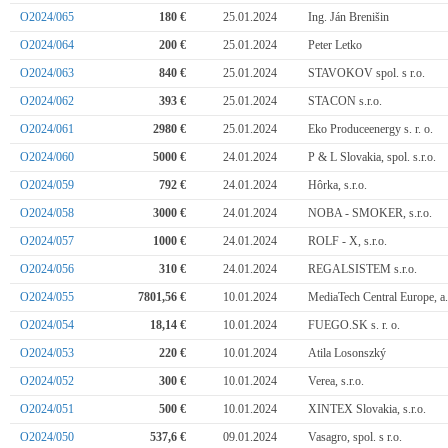
O2024/065
180 €
25.01.2024
Ing. Ján Brenišin
O2024/064
200 €
25.01.2024
Peter Letko
O2024/063
840 €
25.01.2024
STAVOKOV spol. s r.o.
O2024/062
393 €
25.01.2024
STACON s.r.o.
O2024/061
2980 €
25.01.2024
Eko Produceenergy s. r. o.
O2024/060
5000 €
24.01.2024
P & L Slovakia, spol. s.r.o.
O2024/059
792 €
24.01.2024
Hôrka, s.r.o.
O2024/058
3000 €
24.01.2024
NOBA - SMOKER, s.r.o.
O2024/057
1000 €
24.01.2024
ROLF - X, s.r.o.
O2024/056
310 €
24.01.2024
REGALSISTEM s.r.o.
O2024/055
7801,56 €
10.01.2024
MediaTech Central Europe, a.
O2024/054
18,14 €
10.01.2024
FUEGO.SK s. r. o.
O2024/053
220 €
10.01.2024
Atila Losonszký
O2024/052
300 €
10.01.2024
Verea, s.r.o.
O2024/051
500 €
10.01.2024
XINTEX Slovakia, s.r.o.
O2024/050
537,6 €
09.01.2024
Vasagro, spol. s r.o.