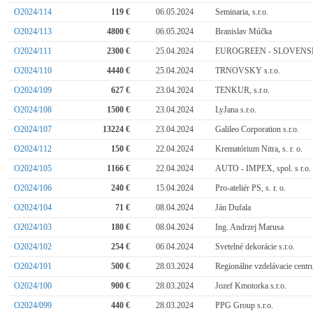
O2024/114
119 €
06.05.2024
Seminaria, s.r.o.
O2024/113
4800 €
06.05.2024
Branislav Múčka
O2024/111
2300 €
25.04.2024
EUROGREEN - SLOVENSKO
O2024/110
4440 €
25.04.2024
TRNOVSKY s.r.o.
O2024/109
627 €
23.04.2024
TENKUR, s.r.o.
O2024/108
1500 €
23.04.2024
LyJana s.r.o.
O2024/107
13224 €
23.04.2024
Galileo Corporation s.r.o.
O2024/112
150 €
22.04.2024
Krematórium Nitra, s. r. o.
O2024/105
1166 €
22.04.2024
AUTO - IMPEX, spol. s r.o.
O2024/106
240 €
15.04.2024
Pro-ateliér PS, s. r. o.
O2024/104
71 €
08.04.2024
Ján Dufala
O2024/103
180 €
08.04.2024
Ing. Andrzej Marusa
O2024/102
254 €
06.04.2024
Svetelné dekorácie s.r.o.
O2024/101
500 €
28.03.2024
Regionálne vzdelávacie cent
O2024/100
900 €
28.03.2024
Jozef Kmotorka s.r.o.
O2024/099
440 €
28.03.2024
PPG Group s.r.o.