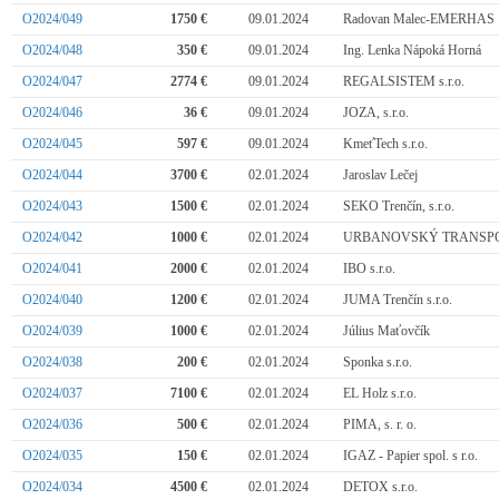
O2024/049
1750 €
09.01.2024
Radovan Malec-EMERHAS
O2024/048
350 €
09.01.2024
Ing. Lenka Nápoká Horná
O2024/047
2774 €
09.01.2024
REGALSISTEM s.r.o.
O2024/046
36 €
09.01.2024
JOZA, s.r.o.
O2024/045
597 €
09.01.2024
KmeťTech s.r.o.
O2024/044
3700 €
02.01.2024
Jaroslav Lečej
O2024/043
1500 €
02.01.2024
SEKO Trenčín, s.r.o.
O2024/042
1000 €
02.01.2024
URBANOVSKÝ TRANSPORT
O2024/041
2000 €
02.01.2024
IBO s.r.o.
O2024/040
1200 €
02.01.2024
JUMA Trenčín s.r.o.
O2024/039
1000 €
02.01.2024
Július Maťovčík
O2024/038
200 €
02.01.2024
Sponka s.r.o.
O2024/037
7100 €
02.01.2024
EL Holz s.r.o.
O2024/036
500 €
02.01.2024
PIMA, s. r. o.
O2024/035
150 €
02.01.2024
IGAZ - Papier spol. s r.o.
O2024/034
4500 €
02.01.2024
DETOX s.r.o.