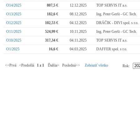
O14/2025
807,5 €
12.12.2025
TOP SERVIS IT a.s.
O13/2025
182,6 €
08.12.2025
Ing. Peter Gerši - GC Tech.
O12/2025
102,53 €
04.12.2025
DRÁČIK - DIVI spol. s r.o.
O11/2025
524,99 €
10.11.2025
Ing. Peter Gerši - GC Tech.
O10/2025
317,34 €
04.11.2025
TOP SERVIS IT a.s.
O1/2025
16,6 €
04.03.2025
DAFFER spol. s r.o.
<<Prvá <Predošlá
1 z 1
Ďalšia> Posledná>>
Zobraziť všetko
Rok: