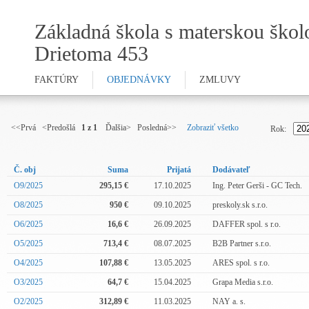
Základná škola s materskou škol
Drietoma 453
FAKTÚRY
OBJEDNÁVKY
ZMLUVY
<<Prvá <Predošlá
1 z 1
Ďalšia> Posledná>>
Zobraziť všetko
Rok:
Č. obj
Suma
Prijatá
Dodávateľ
O9/2025
295,15 €
17.10.2025
Ing. Peter Gerši - GC Tech.
O8/2025
950 €
09.10.2025
preskoly.sk s.r.o.
O6/2025
16,6 €
26.09.2025
DAFFER spol. s r.o.
O5/2025
713,4 €
08.07.2025
B2B Partner s.r.o.
O4/2025
107,88 €
13.05.2025
ARES spol. s r.o.
O3/2025
64,7 €
15.04.2025
Grapa Media s.r.o.
O2/2025
312,89 €
11.03.2025
NAY a. s.