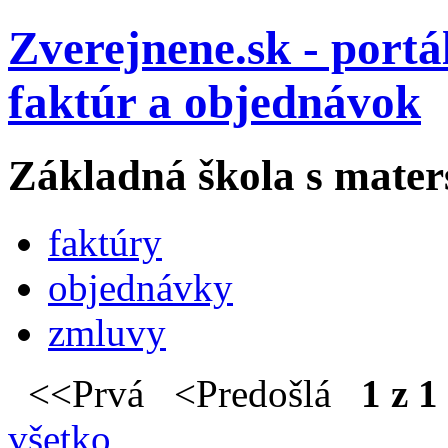
Zverejnene.sk - portá
faktúr a objednávok
Základná škola s mater
faktúry
objednávky
zmluvy
<<Prvá <Predošlá
1 z 1
všetko