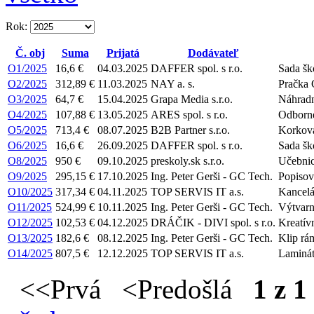
Rok:
Č. obj
Suma
Prijatá
Dodávateľ
O1/2025
16,6 €
04.03.2025
DAFFER spol. s r.o.
Sada šk
O2/2025
312,89 €
11.03.2025
NAY a. s.
Pračka
O3/2025
64,7 €
15.04.2025
Grapa Media s.r.o.
Náhradn
O4/2025
107,88 €
13.05.2025
ARES spol. s r.o.
Odborné
O5/2025
713,4 €
08.07.2025
B2B Partner s.r.o.
Korková
O6/2025
16,6 €
26.09.2025
DAFFER spol. s r.o.
Sada šk
O8/2025
950 €
09.10.2025
preskoly.sk s.r.o.
Učebnic
O9/2025
295,15 €
17.10.2025
Ing. Peter Gerši - GC Tech.
Popisov
O10/2025
317,34 €
04.11.2025
TOP SERVIS IT a.s.
Kancelá
O11/2025
524,99 €
10.11.2025
Ing. Peter Gerši - GC Tech.
Výtvarn
O12/2025
102,53 €
04.12.2025
DRÁČIK - DIVI spol. s r.o.
Kreatív
O13/2025
182,6 €
08.12.2025
Ing. Peter Gerši - GC Tech.
Klip rám
O14/2025
807,5 €
12.12.2025
TOP SERVIS IT a.s.
Laminát
<<Prvá <Predošlá
1 z 1