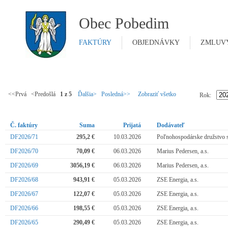
Obec Pobedim
FAKTÚRY
OBJEDNÁVKY
ZMLUV
<<Prvá <Predošlá
1 z 5
Ďalšia>
Posledná>>
Zobraziť všetko
Rok:
Č. faktúry
Suma
Prijatá
Dodávateľ
DF2026/71
295,2 €
10.03.2026
Poľnohospodárske družstvo 
DF2026/70
70,09 €
06.03.2026
Marius Pedersen, a.s.
DF2026/69
3056,19 €
06.03.2026
Marius Pedersen, a.s.
DF2026/68
943,91 €
05.03.2026
ZSE Energia, a.s.
DF2026/67
122,07 €
05.03.2026
ZSE Energia, a.s.
DF2026/66
198,55 €
05.03.2026
ZSE Energia, a.s.
DF2026/65
290,49 €
05.03.2026
ZSE Energia, a.s.