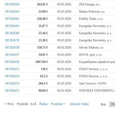
DF2026/64
263,91 €
05.03.2026
ZSE Energia, a.s.
DF2026/63
53,69 €
05.03.2026
Marius Pedersen, a.s.
DF2026/62
228,48 €
05.03.2026
Fidelity Trade, s.r.o.
DF2026/61
51,07 €
05.03.2026
Energetika Slovensko, a. s.
DF2026/60
25,44 €
05.03.2026
Energetika Slovensko, a. s.
DF2026/59
25,38 €
05.03.2026
Energetika Slovensko, a. s.
DF2026/58
158,73 €
04.03.2026
Slovak Telekom, a.s.
DF2026/57
34,81 €
03.03.2026
HOUR, spol. s r.o.
DF2026/56
1097,04 €
03.03.2026
Kopaničiarska odpadová spolo
DF2026/55
150 €
03.03.2026
ITSEN Services, s. r. o.
DF2026/54
65,5 €
03.03.2026
ITSEN Services, s. r. o.
DF2026/53
266,3 €
02.03.2026
Jana Vavrová - ZAPO
DF2026/52
90,04 €
02.03.2026
STAVMAT STAVEBNINY, s.
<<Prvá <Predošlá
1 z 5
Ďalšia>
Posledná>>
Zobraziť všetko
Rok: