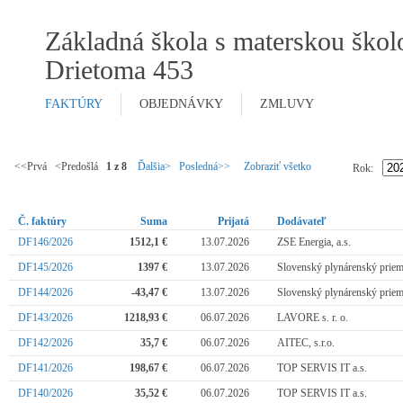
Základná škola s materskou škol
Drietoma 453
FAKTÚRY
OBJEDNÁVKY
ZMLUVY
<<Prvá <Predošlá
1 z 8
Ďalšia>
Posledná>>
Zobraziť všetko
Rok:
Č. faktúry
Suma
Prijatá
Dodávateľ
DF146/2026
1512,1 €
13.07.2026
ZSE Energia, a.s.
DF145/2026
1397 €
13.07.2026
Slovenský plynárenský priemy
DF144/2026
-43,47 €
13.07.2026
Slovenský plynárenský priemy
DF143/2026
1218,93 €
06.07.2026
LAVORE s. r. o.
DF142/2026
35,7 €
06.07.2026
AITEC, s.r.o.
DF141/2026
198,67 €
06.07.2026
TOP SERVIS IT a.s.
DF140/2026
35,52 €
06.07.2026
TOP SERVIS IT a.s.