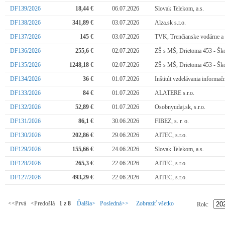
DF139/2026
18,44 €
06.07.2026
Slovak Telekom, a.s.
DF138/2026
341,89 €
03.07.2026
Alza.sk s.r.o.
DF137/2026
145 €
03.07.2026
TVK, Trenčianske vodárne a k
DF136/2026
255,6 €
02.07.2026
ZŠ s MŠ, Drietoma 453 - Ško
DF135/2026
1248,18 €
02.07.2026
ZŠ s MŠ, Drietoma 453 - Ško
DF134/2026
36 €
01.07.2026
Inštitút vzdelávania informač
DF133/2026
84 €
01.07.2026
ALATERE s.r.o.
DF132/2026
52,89 €
01.07.2026
Osobnyudaj.sk, s.r.o.
DF131/2026
86,1 €
30.06.2026
FIBEZ, s. r. o.
DF130/2026
202,86 €
29.06.2026
AITEC, s.r.o.
DF129/2026
155,66 €
24.06.2026
Slovak Telekom, a.s.
DF128/2026
265,3 €
22.06.2026
AITEC, s.r.o.
DF127/2026
493,29 €
22.06.2026
AITEC, s.r.o.
<<Prvá <Predošlá
1 z 8
Ďalšia>
Posledná>>
Zobraziť všetko
Rok: