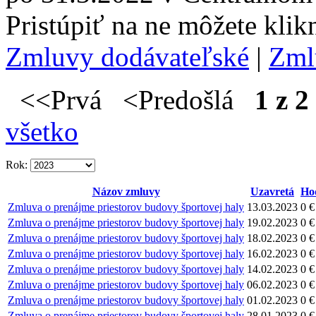
Pristúpiť na ne môžete kli
Zmluvy dodávateľské
|
Zml
<<Prvá <Predošlá
1 z 2
všetko
Rok:
Názov zmluvy
Uzavretá
Ho
Zmluva o prenájme priestorov budovy športovej haly
13.03.2023
0 €
Zmluva o prenájme priestorov budovy športovej haly
19.02.2023
0 €
Zmluva o prenájme priestorov budovy športovej haly
18.02.2023
0 €
Zmluva o prenájme priestorov budovy športovej haly
16.02.2023
0 €
Zmluva o prenájme priestorov budovy športovej haly
14.02.2023
0 €
Zmluva o prenájme priestorov budovy športovej haly
06.02.2023
0 €
Zmluva o prenájme priestorov budovy športovej haly
01.02.2023
0 €
Zmluva o prenájme priestorov budovy športovej haly
28.01.2023
0 €