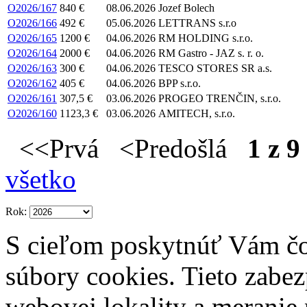
O2026/167
840 €
08.06.2026
Jozef Bolech
O2026/166
492 €
05.06.2026
LETTRANS s.r.o
O2026/165
1200 €
04.06.2026
RM HOLDING s.r.o.
O2026/164
2000 €
04.06.2026
RM Gastro - JAZ s. r. o.
O2026/163
300 €
04.06.2026
TESCO STORES SR a.s.
O2026/162
405 €
04.06.2026
BPP s.r.o.
O2026/161
307,5 €
03.06.2026
PROGEO TRENČIN, s.r.o.
O2026/160
1123,3 €
03.06.2026
AMITECH, s.r.o.
<<Prvá <Predošlá
1 z 9
všetko
Rok:
S cieľom poskytnúť Vám čo
súbory cookies. Tieto zabe
webovej lokality a meranie 