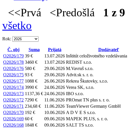
<<Prvá <Predošlá
1 z 9
všetko
Rok:
Č. obj
Suma
Prijatá
Dodávateľ
O2026/179
39 €
13.07.2026
Inštitút celoživotného vzdelávania
O2026/178
3460 €
13.07.2026
REDIST s.r.o.
O2026/176
580 €
29.06.2026
M.Vavruš s.r.o.
O2026/175
93 €
29.06.2026
Advit.sk s. r. o.
O2026/177
1088 €
26.06.2026
Rekrea Škutovky, s.r.o.
O2026/174
3990 €
24.06.2026
Verea SK, s.r.o.
O2026/173
1137,36 €
24.06.2026
IBO s.r.o.
O2026/172
7290 €
11.06.2026
PROmat TN plus s. r. o.
O2026/171
234,68 €
11.06.2026
TeamViewer Germany GmbH
O2026/170
192 €
10.06.2026
A D V E S s.r.o.
O2026/169
60 €
09.06.2026
MAPEK PLUS, s. r. o.
O2026/168
1848 €
09.06.2026
SALT TS s.r.o.